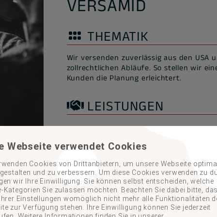
VERSAMID
THEMATIK
Wir versenden zuverlässig aus den USA u
zollrechtlichen Abläufe. So stellen wir e
Kunden die Planung erleichtert.
LEISTUNGEN
e Webseite verwendet Cookies
rwenden Cookies von Drittanbietern, um unsere Webseite optimal
VON BÜCHERN AUS
 gestalten und zu verbessern. Um diese Cookies verwenden zu dü
gen wir Ihre Einwilligung. Sie können selbst entscheiden, welche
-Kategorien Sie zulassen möchten. Beachten Sie dabei bitte, da
Ihrer Einstellungen womöglich nicht mehr alle Funktionalitäten d
te zur Verfügung stehen. Ihre Einwilligung können Sie jederzeit
ufen. Weitere Informationen finden Sie in unserer