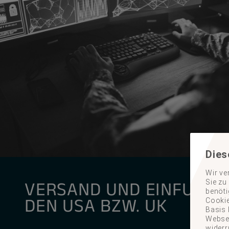
Dies
Wir ve
VERSAND UND EINFUHR 
Sie zu
benöti
DEN USA BZW. UK
Cookie
Basis 
Websei
widerr