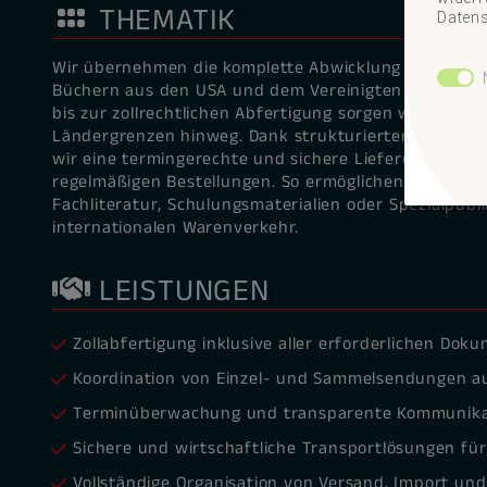
THEMATIK
Datens
Wir übernehmen die komplette Abwicklung beim inte
Büchern aus den USA und dem Vereinigten Königreich
bis zur zollrechtlichen Abfertigung sorgen wir für ei
Ländergrenzen hinweg. Dank strukturierter Prozesse
wir eine termingerechte und sichere Lieferung – au
regelmäßigen Bestellungen. So ermöglichen wir unser
Fachliteratur, Schulungsmaterialien oder Spezialpub
internationalen Warenverkehr.
LEISTUNGEN
Zollabfertigung inklusive aller erforderlichen Do
Koordination von Einzel- und Sammelsendungen au
Terminüberwachung und transparente Kommunikati
Sichere und wirtschaftliche Transportlösungen fü
Vollständige Organisation von Versand, Import und