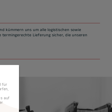
nd kümmern uns um alle logistischen sowie
ine termingerechte Lieferung sicher, die unseren
 für
rfen,
ss auf
er