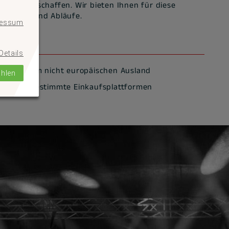
usland beschaffen. Wir bieten Ihnen für diese
dungen und Abläufe.
ressum
Details
en aus dem nicht europäischen Ausland
ählen
en über bestimmte Einkaufsplattformen