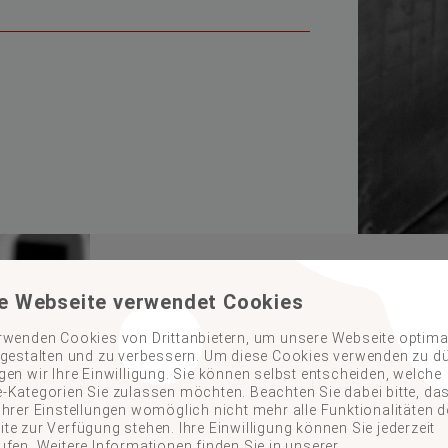
BESCHAFFUNG VON 
e Webseite verwendet Cookies
ERSATZTEILEN UN
rwenden Cookies von Drittanbietern, um unsere Webseite optimal
 gestalten und zu verbessern. Um diese Cookies verwenden zu dü
gen wir Ihre Einwilligung. Sie können selbst entscheiden, welche
THEMATIK
-Kategorien Sie zulassen möchten. Beachten Sie dabei bitte, da
Ihrer Einstellungen womöglich nicht mehr alle Funktionalitäten d
te zur Verfügung stehen. Ihre Einwilligung können Sie jederzeit
Sie benötigen Güter oder Artikel aus ei
ufen. Weitere Informationen finden Sie in unserer