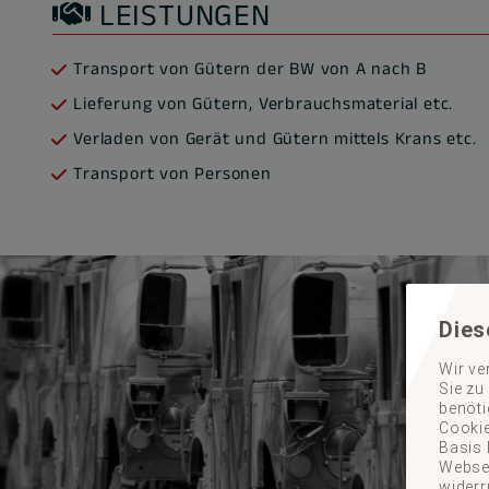
LEISTUNGEN
Transport von Gütern der BW von A nach B
Lieferung von Gütern, Verbrauchsmaterial etc.
Verladen von Gerät und Gütern mittels Krans etc.
Transport von Personen
Dies
Wir ve
Sie zu
benöti
Cookie
Basis 
Websei
widerr