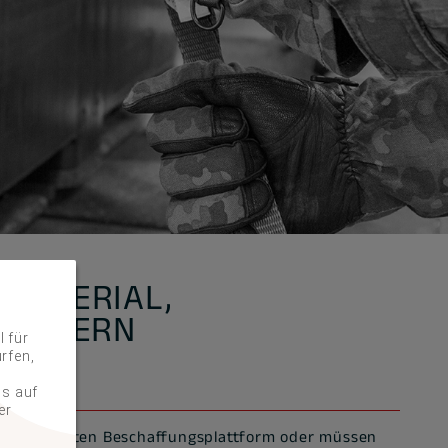
MATERIAL,
D GÜTERN
 für
rfen,
ss auf
er
ner bestimmten Beschaffungsplattform oder müssen