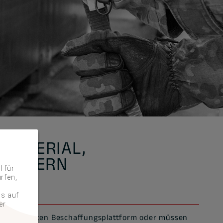
MATERIAL,
D GÜTERN
 für
rfen,
ss auf
er
ner bestimmten Beschaffungsplattform oder müssen