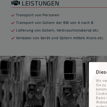
LEISTUNGEN
Transport von Personen
Transport von Gütern der BW von A nach B
Lieferung von Gütern, Verbrauchsmaterial etc.
Verladen von Gerät und Gütern mittels Krans etc.
Dies
Wir ve
Sie zu
benöti
Cookie
Basis 
Websei
widerr