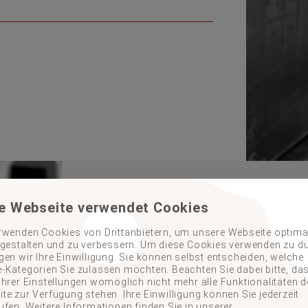
BESCHAFFUNG VON 
e Webseite verwendet Cookies
ERSATZTEILEN UN
rwenden Cookies von Drittanbietern, um unsere Webseite optimal
 gestalten und zu verbessern. Um diese Cookies verwenden zu dü
gen wir Ihre Einwilligung. Sie können selbst entscheiden, welche
THEMATIK
-Kategorien Sie zulassen möchten. Beachten Sie dabei bitte, da
Ihrer Einstellungen womöglich nicht mehr alle Funktionalitäten d
te zur Verfügung stehen. Ihre Einwilligung können Sie jederzeit
Sie benötigen Güter oder Artikel aus ei
ufen. Weitere Informationen finden Sie in unserer