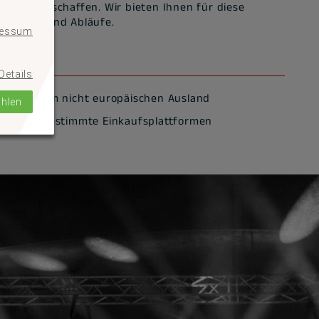
usland beschaffen. Wir bieten Ihnen für diese
dungen und Abläufe.
ressum
Details
en aus dem nicht europäischen Ausland
ählen
en über bestimmte Einkaufsplattformen