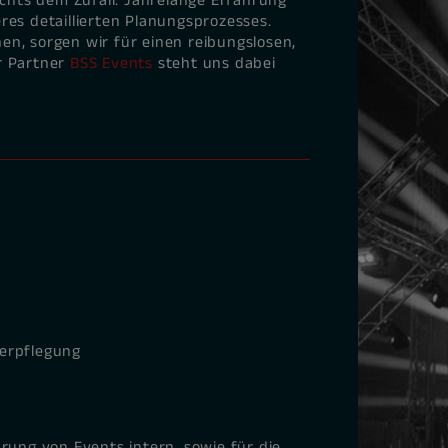
ichts dem Zufall. Jahrelange Erfahrung
res detaillierten Planungsprozesses.
n, sorgen wir für einen reibungslosen,
r Partner
BSS Events
steht uns dabei
Verpflegung
rung von Events intern, sowie für die